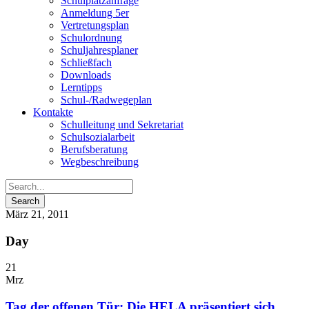
Schulplatzanfrage
Anmeldung 5er
Vertretungsplan
Schulordnung
Schuljahresplaner
Schließfach
Downloads
Lerntipps
Schul-/Radwegeplan
Kontakte
Schulleitung und Sekretariat
Schulsozialarbeit
Berufsberatung
Wegbeschreibung
März 21, 2011
Day
21
Mrz
Tag der offenen Tür: Die HELA präsentiert sich