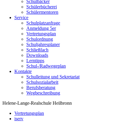
Schulbäcker
Schülerbücherei
Schülermentoren
Service
Schulplatzanfrage
Anmeldung 5er
Vertretungsplan
Schulordnung
Schuljahresplaner
Schließfach
Downloads
Lerntipps
Schul-/Radwegeplan
Kontakte
Schulleitung und Sekretariat
Schulsozialarbeit
Berufsberatung
Wegbeschreibung
Helene-Lange-Realschule Heilbronn
Vertretungsplan
iserv