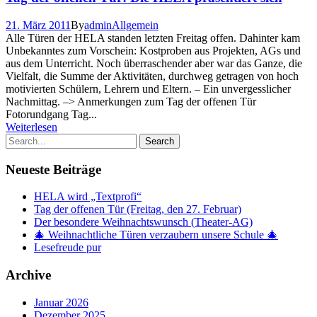
21. März 2011
By
admin
Allgemein
Alle Türen der HELA standen letzten Freitag offen. Dahinter kam
Unbekanntes zum Vorschein: Kostproben aus Projekten, AGs und
aus dem Unterricht. Noch überraschender aber war das Ganze, die
Vielfalt, die Summe der Aktivitäten, durchweg getragen von hoch
motivierten Schülern, Lehrern und Eltern. – Ein unvergesslicher
Nachmittag. –> Anmerkungen zum Tag der offenen Tür
Fotorundgang Tag...
Weiterlesen
Neueste Beiträge
HELA wird „Textprofi“
Tag der offenen Tür (Freitag, den 27. Februar)
Der besondere Weihnachtswunsch (Theater-AG)
🎄 Weihnachtliche Türen verzaubern unsere Schule 🎄
Lesefreude pur
Archive
Januar 2026
Dezember 2025