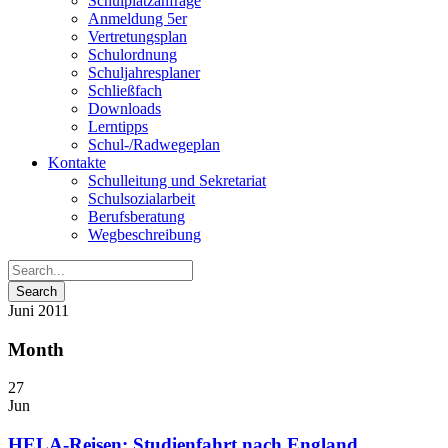
Schulplatzanfrage
Anmeldung 5er
Vertretungsplan
Schulordnung
Schuljahresplaner
Schließfach
Downloads
Lerntipps
Schul-/Radwegeplan
Kontakte
Schulleitung und Sekretariat
Schulsozialarbeit
Berufsberatung
Wegbeschreibung
Juni 2011
Month
27
Jun
HELA-Reisen: Studienfahrt nach England