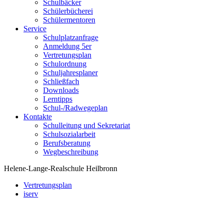
Schulbäcker
Schülerbücherei
Schülermentoren
Service
Schulplatzanfrage
Anmeldung 5er
Vertretungsplan
Schulordnung
Schuljahresplaner
Schließfach
Downloads
Lerntipps
Schul-/Radwegeplan
Kontakte
Schulleitung und Sekretariat
Schulsozialarbeit
Berufsberatung
Wegbeschreibung
Helene-Lange-Realschule Heilbronn
Vertretungsplan
iserv