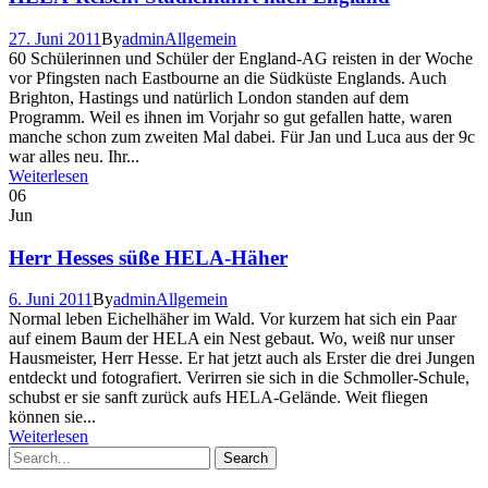
27. Juni 2011
By
admin
Allgemein
60 Schülerinnen und Schüler der England-AG reisten in der Woche
vor Pfingsten nach Eastbourne an die Südküste Englands. Auch
Brighton, Hastings und natürlich London standen auf dem
Programm. Weil es ihnen im Vorjahr so gut gefallen hatte, waren
manche schon zum zweiten Mal dabei. Für Jan und Luca aus der 9c
war alles neu. Ihr...
Weiterlesen
06
Jun
Herr Hesses süße HELA-Häher
6. Juni 2011
By
admin
Allgemein
Normal leben Eichelhäher im Wald. Vor kurzem hat sich ein Paar
auf einem Baum der HELA ein Nest gebaut. Wo, weiß nur unser
Hausmeister, Herr Hesse. Er hat jetzt auch als Erster die drei Jungen
entdeckt und fotografiert. Verirren sie sich in die Schmoller-Schule,
schubst er sie sanft zurück aufs HELA-Gelände. Weit fliegen
können sie...
Weiterlesen