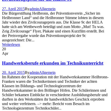
27. April 2015
By
admin
Allgemein
Die Bürgerstiftung Heilbronn, der Präventionverein „Sicher im
Heilbronner Land“ und die Heilbronner Stimme lobten in diesem
Jahr wieder den Zivilcouragepreis aus. Die Klasse 9c der HELA
hatte sich am Wettbewerb beteiligt und zum Motto „Mut! Tu was.
Zeig Zivilcourage“ Flyer, Plakate und einen Kurzfilm erstellt. Bei
der Preisvergabe wurde das Präventionsprojekt der 9c
ausgezeichnet: Die...
Weiterlesen
20
Apr
Handwerksberufe erkunden im Technikunterricht
20. April 2015
By
admin
Allgemein
Im Rahmen der Kooperation mit der Handwerkskammer Heilbronn-
Franken waren die Technikerinnen und Techniker der achten
Klassen im Bildungs- und Technologiezentrum der
Handwerkskammer in den Böllinger Höfen. Die Schülerinnen und
Schüler bekamen Einblicke in verschiedene Ausbildungsberufe und
durften in den Werkstätten ihr handwerkliches Geschick erproben
und weiter verfeinern. –> mehr: Bericht vom Besuch im
Technologiezentrum Technikschüler...