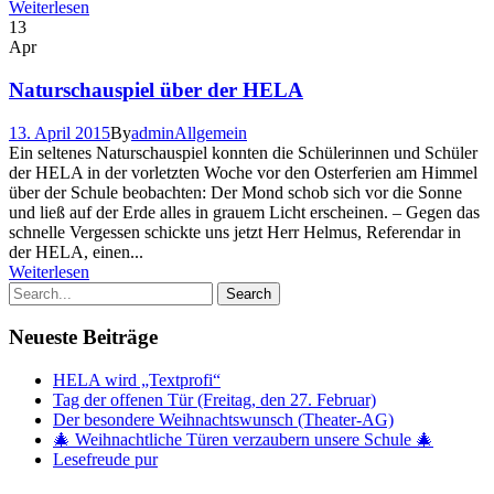
Weiterlesen
13
Apr
Naturschauspiel über der HELA
13. April 2015
By
admin
Allgemein
Ein seltenes Naturschauspiel konnten die Schülerinnen und Schüler
der HELA in der vorletzten Woche vor den Osterferien am Himmel
über der Schule beobachten: Der Mond schob sich vor die Sonne
und ließ auf der Erde alles in grauem Licht erscheinen. – Gegen das
schnelle Vergessen schickte uns jetzt Herr Helmus, Referendar in
der HELA, einen...
Weiterlesen
Neueste Beiträge
HELA wird „Textprofi“
Tag der offenen Tür (Freitag, den 27. Februar)
Der besondere Weihnachtswunsch (Theater-AG)
🎄 Weihnachtliche Türen verzaubern unsere Schule 🎄
Lesefreude pur