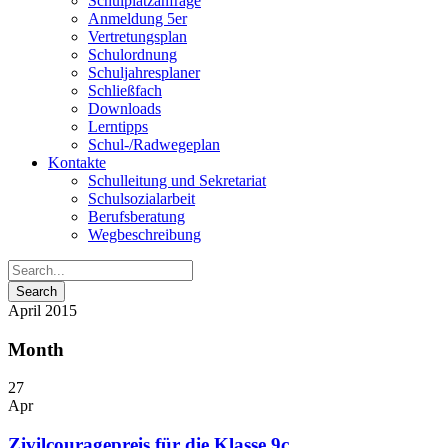
Schulplatzanfrage
Anmeldung 5er
Vertretungsplan
Schulordnung
Schuljahresplaner
Schließfach
Downloads
Lerntipps
Schul-/Radwegeplan
Kontakte
Schulleitung und Sekretariat
Schulsozialarbeit
Berufsberatung
Wegbeschreibung
April 2015
Month
27
Apr
Zivilcouragepreis für die Klasse 9c