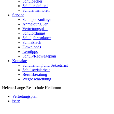
Schulbäcker
Schülerbücherei
Schülermentoren
Service
Schulplatzanfrage
Anmeldung 5er
Vertretungsplan
Schulordnung
Schuljahresplaner
Schließfach
Downloads
Lerntipps
Schul-/Radwegeplan
Kontakte
Schulleitung und Sekretariat
Schulsozialarbeit
Berufsberatung
Wegbeschreibung
Helene-Lange-Realschule Heilbronn
Vertretungsplan
iserv