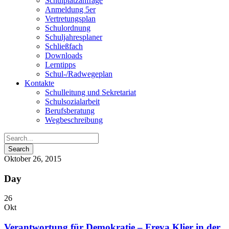
Schulplatzanfrage
Anmeldung 5er
Vertretungsplan
Schulordnung
Schuljahresplaner
Schließfach
Downloads
Lerntipps
Schul-/Radwegeplan
Kontakte
Schulleitung und Sekretariat
Schulsozialarbeit
Berufsberatung
Wegbeschreibung
Oktober 26, 2015
Day
26
Okt
Verantwortung für Demokratie – Freya Klier in der