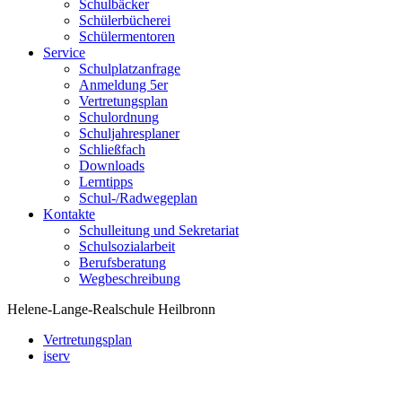
Schulbäcker
Schülerbücherei
Schülermentoren
Service
Schulplatzanfrage
Anmeldung 5er
Vertretungsplan
Schulordnung
Schuljahresplaner
Schließfach
Downloads
Lerntipps
Schul-/Radwegeplan
Kontakte
Schulleitung und Sekretariat
Schulsozialarbeit
Berufsberatung
Wegbeschreibung
Helene-Lange-Realschule Heilbronn
Vertretungsplan
iserv