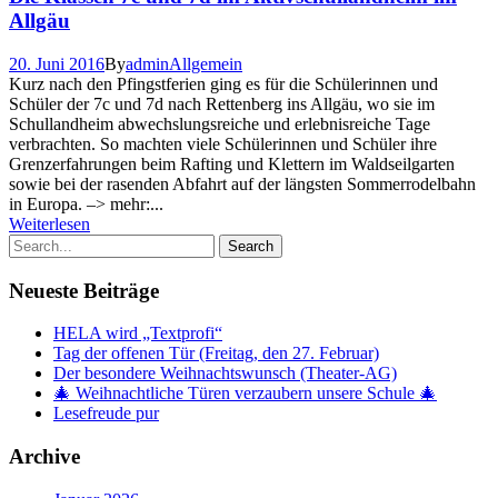
Allgäu
20. Juni 2016
By
admin
Allgemein
Kurz nach den Pfingstferien ging es für die Schülerinnen und
Schüler der 7c und 7d nach Rettenberg ins Allgäu, wo sie im
Schullandheim abwechslungsreiche und erlebnisreiche Tage
verbrachten. So machten viele Schülerinnen und Schüler ihre
Grenzerfahrungen beim Rafting und Klettern im Waldseilgarten
sowie bei der rasenden Abfahrt auf der längsten Sommerrodelbahn
in Europa. –> mehr:...
Weiterlesen
Neueste Beiträge
HELA wird „Textprofi“
Tag der offenen Tür (Freitag, den 27. Februar)
Der besondere Weihnachtswunsch (Theater-AG)
🎄 Weihnachtliche Türen verzaubern unsere Schule 🎄
Lesefreude pur
Archive