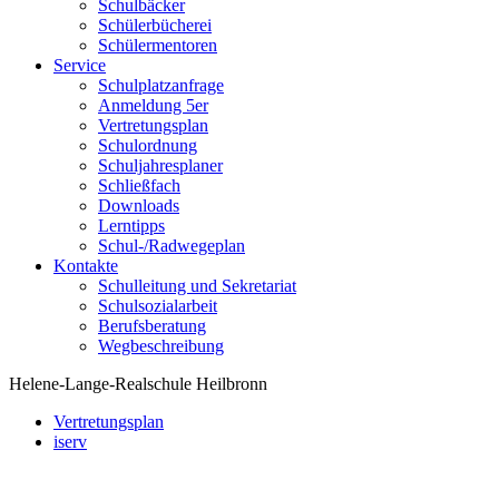
Schulbäcker
Schülerbücherei
Schülermentoren
Service
Schulplatzanfrage
Anmeldung 5er
Vertretungsplan
Schulordnung
Schuljahresplaner
Schließfach
Downloads
Lerntipps
Schul-/Radwegeplan
Kontakte
Schulleitung und Sekretariat
Schulsozialarbeit
Berufsberatung
Wegbeschreibung
Helene-Lange-Realschule Heilbronn
Vertretungsplan
iserv