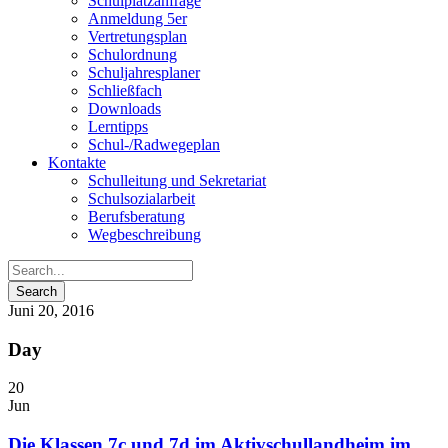
Schulplatzanfrage
Anmeldung 5er
Vertretungsplan
Schulordnung
Schuljahresplaner
Schließfach
Downloads
Lerntipps
Schul-/Radwegeplan
Kontakte
Schulleitung und Sekretariat
Schulsozialarbeit
Berufsberatung
Wegbeschreibung
Juni 20, 2016
Day
20
Jun
Die Klassen 7c und 7d im Aktivschullandheim im