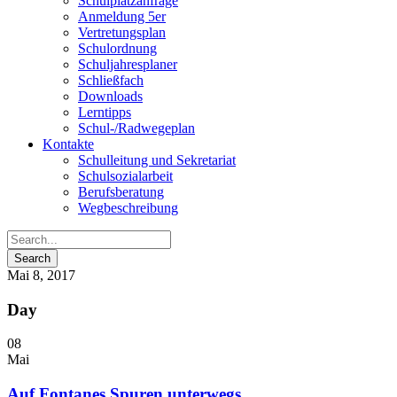
Schulplatzanfrage
Anmeldung 5er
Vertretungsplan
Schulordnung
Schuljahresplaner
Schließfach
Downloads
Lerntipps
Schul-/Radwegeplan
Kontakte
Schulleitung und Sekretariat
Schulsozialarbeit
Berufsberatung
Wegbeschreibung
Mai 8, 2017
Day
08
Mai
Auf Fontanes Spuren unterwegs