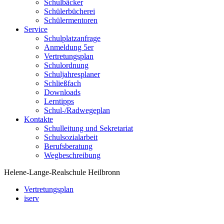
Schulbäcker
Schülerbücherei
Schülermentoren
Service
Schulplatzanfrage
Anmeldung 5er
Vertretungsplan
Schulordnung
Schuljahresplaner
Schließfach
Downloads
Lerntipps
Schul-/Radwegeplan
Kontakte
Schulleitung und Sekretariat
Schulsozialarbeit
Berufsberatung
Wegbeschreibung
Helene-Lange-Realschule Heilbronn
Vertretungsplan
iserv