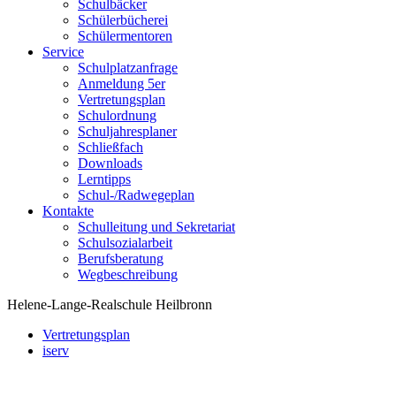
Schulbäcker
Schülerbücherei
Schülermentoren
Service
Schulplatzanfrage
Anmeldung 5er
Vertretungsplan
Schulordnung
Schuljahresplaner
Schließfach
Downloads
Lerntipps
Schul-/Radwegeplan
Kontakte
Schulleitung und Sekretariat
Schulsozialarbeit
Berufsberatung
Wegbeschreibung
Helene-Lange-Realschule Heilbronn
Vertretungsplan
iserv