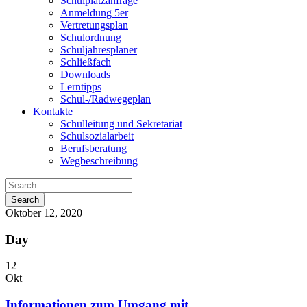
Schulplatzanfrage
Anmeldung 5er
Vertretungsplan
Schulordnung
Schuljahresplaner
Schließfach
Downloads
Lerntipps
Schul-/Radwegeplan
Kontakte
Schulleitung und Sekretariat
Schulsozialarbeit
Berufsberatung
Wegbeschreibung
Oktober 12, 2020
Day
12
Okt
Informationen zum Umgang mit