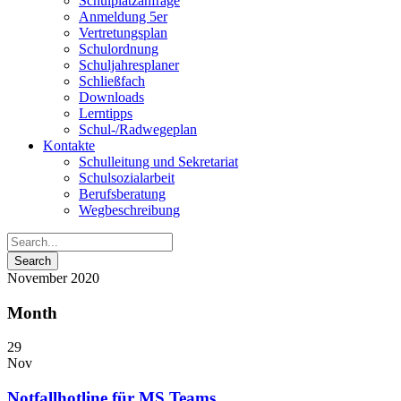
Schulplatzanfrage
Anmeldung 5er
Vertretungsplan
Schulordnung
Schuljahresplaner
Schließfach
Downloads
Lerntipps
Schul-/Radwegeplan
Kontakte
Schulleitung und Sekretariat
Schulsozialarbeit
Berufsberatung
Wegbeschreibung
November 2020
Month
29
Nov
Notfallhotline für MS Teams