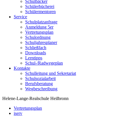
Schulbäcker
Schülerbücherei
Schülermentoren
Service
Schulplatzanfrage
Anmeldung 5er
Vertretungsplan
Schulordnung
Schuljahresplaner
Schließfach
Downloads
Lerntipps
Schul-/Radwegeplan
Kontakte
Schulleitung und Sekretariat
Schulsozialarbeit
Berufsberatung
Wegbeschreibung
Helene-Lange-Realschule Heilbronn
Vertretungsplan
iserv