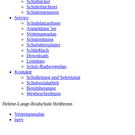
Schulbäcker
Schülerbücherei
Schülermentoren
Service
Schulplatzanfrage
Anmeldung 5er
Vertretungsplan
Schulordnung
Schuljahresplaner
Schließfach
Downloads
Lerntipps
Schul-/Radwegeplan
Kontakte
Schulleitung und Sekretariat
Schulsozialarbeit
Berufsberatung
Wegbeschreibung
Helene-Lange-Realschule Heilbronn
Vertretungsplan
iserv