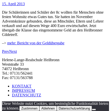
15. April 2013
Die Schülerinnen und Schüler der 8c wollten für Menschen ohne
festen Wohnsitz etwas Gutes tun. Sie hatten im November
Adventskränze gebunden, diese an Mitschüler, Eltern und Lehrer
verkauft und auf diesem Wege 400 Euro erwirtschaftet. Jetzt
übergab die Klasse das eingenommene Geld an den Heilbronner
Gildetreff.
–>
mehr: Bericht von der Geldübergabe
Prev
Next
Helene-Lange-Realschule Heilbronn
Weststraße 33
74072 Heilbronn
Tel.: 07131/562441
Fax: 07131/563788
KONTAKT
IMPRESSUM
DATENSCHUTZ
Diese Website nutzt Cookies, um bestmögliche Funktionalität bieten
zu können.
Zustimmen
Ablehnen
Datenschutzerklärung