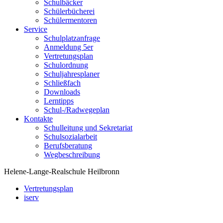
Schulbäcker
Schülerbücherei
Schülermentoren
Service
Schulplatzanfrage
Anmeldung 5er
Vertretungsplan
Schulordnung
Schuljahresplaner
Schließfach
Downloads
Lerntipps
Schul-/Radwegeplan
Kontakte
Schulleitung und Sekretariat
Schulsozialarbeit
Berufsberatung
Wegbeschreibung
Helene-Lange-Realschule Heilbronn
Vertretungsplan
iserv