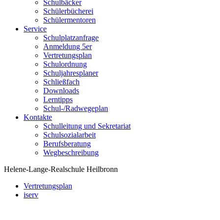
Schulbäcker
Schülerbücherei
Schülermentoren
Service
Schulplatzanfrage
Anmeldung 5er
Vertretungsplan
Schulordnung
Schuljahresplaner
Schließfach
Downloads
Lerntipps
Schul-/Radwegeplan
Kontakte
Schulleitung und Sekretariat
Schulsozialarbeit
Berufsberatung
Wegbeschreibung
Helene-Lange-Realschule Heilbronn
Vertretungsplan
iserv