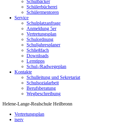
Schulbäcker
Schülerbücherei
Schülermentoren
Service
Schulplatzanfrage
Anmeldung 5er
Vertretungsplan
Schulordnung
Schuljahresplaner
Schließfach
Downloads
Lerntipps
Schul-/Radwegeplan
Kontakte
Schulleitung und Sekretariat
Schulsozialarbeit
Berufsberatung
Wegbeschreibung
Helene-Lange-Realschule Heilbronn
Vertretungsplan
iserv