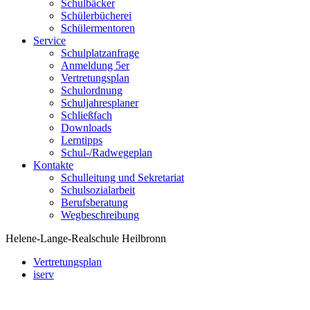
Schulbäcker
Schülerbücherei
Schülermentoren
Service
Schulplatzanfrage
Anmeldung 5er
Vertretungsplan
Schulordnung
Schuljahresplaner
Schließfach
Downloads
Lerntipps
Schul-/Radwegeplan
Kontakte
Schulleitung und Sekretariat
Schulsozialarbeit
Berufsberatung
Wegbeschreibung
Helene-Lange-Realschule Heilbronn
Vertretungsplan
iserv