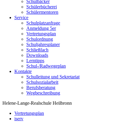
Schulbäcker
Schülerbücherei
Schülermentoren
Service
Schulplatzanfrage
Anmeldung 5er
Vertretungsplan
Schulordnung
Schuljahresplaner
Schließfach
Downloads
Lerntipps
Schul-/Radwegeplan
Kontakte
Schulleitung und Sekretariat
Schulsozialarbeit
Berufsberatung
Wegbeschreibung
Helene-Lange-Realschule Heilbronn
Vertretungsplan
iserv