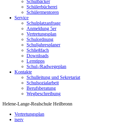
Schulbäcker
Schülerbücherei
Schülermentoren
Service
Schulplatzanfrage
Anmeldung 5er
Vertretungsplan
Schulordnung
Schuljahresplaner
Schließfach
Downloads
Lerntipps
Schul-/Radwegeplan
Kontakte
Schulleitung und Sekretariat
Schulsozialarbeit
Berufsberatung
Wegbeschreibung
Helene-Lange-Realschule Heilbronn
Vertretungsplan
iserv