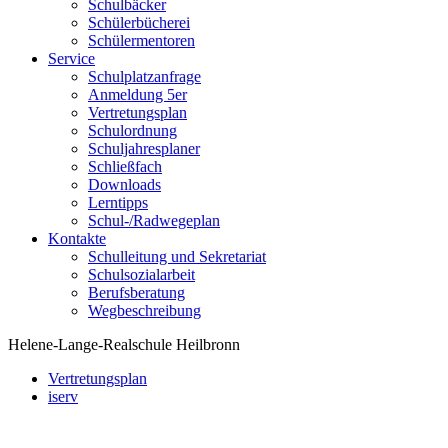
Schulbäcker
Schülerbücherei
Schülermentoren
Service
Schulplatzanfrage
Anmeldung 5er
Vertretungsplan
Schulordnung
Schuljahresplaner
Schließfach
Downloads
Lerntipps
Schul-/Radwegeplan
Kontakte
Schulleitung und Sekretariat
Schulsozialarbeit
Berufsberatung
Wegbeschreibung
Helene-Lange-Realschule Heilbronn
Vertretungsplan
iserv