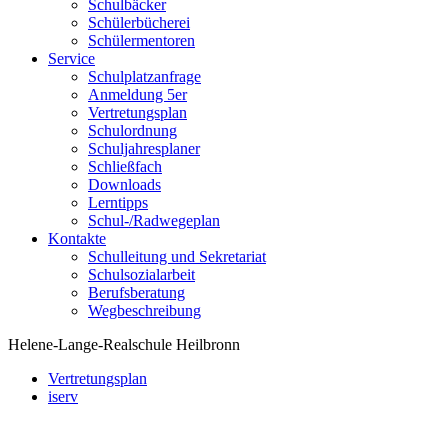
Schulbäcker
Schülerbücherei
Schülermentoren
Service
Schulplatzanfrage
Anmeldung 5er
Vertretungsplan
Schulordnung
Schuljahresplaner
Schließfach
Downloads
Lerntipps
Schul-/Radwegeplan
Kontakte
Schulleitung und Sekretariat
Schulsozialarbeit
Berufsberatung
Wegbeschreibung
Helene-Lange-Realschule Heilbronn
Vertretungsplan
iserv