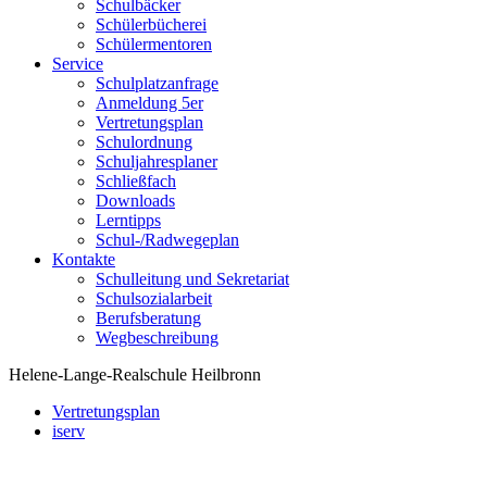
Schulbäcker
Schülerbücherei
Schülermentoren
Service
Schulplatzanfrage
Anmeldung 5er
Vertretungsplan
Schulordnung
Schuljahresplaner
Schließfach
Downloads
Lerntipps
Schul-/Radwegeplan
Kontakte
Schulleitung und Sekretariat
Schulsozialarbeit
Berufsberatung
Wegbeschreibung
Helene-Lange-Realschule Heilbronn
Vertretungsplan
iserv