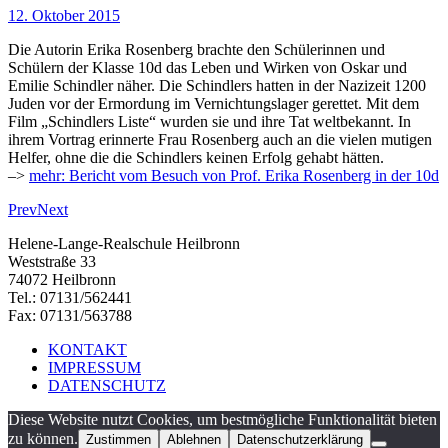
12. Oktober 2015
Die Autorin Erika Rosenberg brachte den Schülerinnen und
Schülern der Klasse 10d das Leben und Wirken von Oskar und
Emilie Schindler näher. Die Schindlers hatten in der Nazizeit 1200
Juden vor der Ermordung im Vernichtungslager gerettet. Mit dem
Film „Schindlers Liste“ wurden sie und ihre Tat weltbekannt. In
ihrem Vortrag erinnerte Frau Rosenberg auch an die vielen mutigen
Helfer, ohne die die Schindlers keinen Erfolg gehabt hätten.
–>
mehr: Bericht vom Besuch von Prof. Erika Rosenberg in der 10d
Prev
Next
Helene-Lange-Realschule Heilbronn
Weststraße 33
74072 Heilbronn
Tel.: 07131/562441
Fax: 07131/563788
KONTAKT
IMPRESSUM
DATENSCHUTZ
Diese Website nutzt Cookies, um bestmögliche Funktionalität bieten
zu können.
Zustimmen
Ablehnen
Datenschutzerklärung