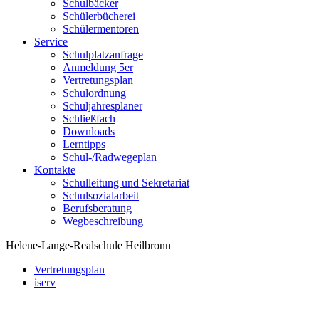
Schulbäcker
Schülerbücherei
Schülermentoren
Service
Schulplatzanfrage
Anmeldung 5er
Vertretungsplan
Schulordnung
Schuljahresplaner
Schließfach
Downloads
Lerntipps
Schul-/Radwegeplan
Kontakte
Schulleitung und Sekretariat
Schulsozialarbeit
Berufsberatung
Wegbeschreibung
Helene-Lange-Realschule Heilbronn
Vertretungsplan
iserv