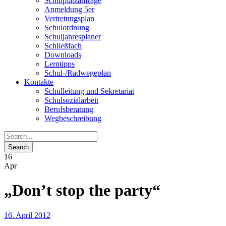
Schulplatzanfrage
Anmeldung 5er
Vertretungsplan
Schulordnung
Schuljahresplaner
Schließfach
Downloads
Lerntipps
Schul-/Radwegeplan
Kontakte
Schulleitung und Sekretariat
Schulsozialarbeit
Berufsberatung
Wegbeschreibung
16
Apr
„Don’t stop the party“
16. April 2012