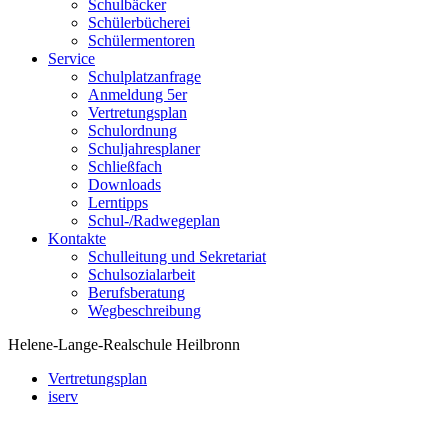
Schulbäcker
Schülerbücherei
Schülermentoren
Service
Schulplatzanfrage
Anmeldung 5er
Vertretungsplan
Schulordnung
Schuljahresplaner
Schließfach
Downloads
Lerntipps
Schul-/Radwegeplan
Kontakte
Schulleitung und Sekretariat
Schulsozialarbeit
Berufsberatung
Wegbeschreibung
Helene-Lange-Realschule Heilbronn
Vertretungsplan
iserv