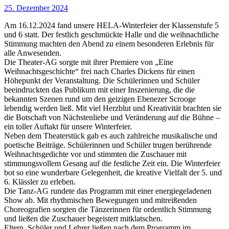
25. Dezember 2024
Am 16.12.2024 fand unsere HELA-Winterfeier der Klassenstufe 5
und 6 statt. Der festlich geschmückte Halle und die weihnachtliche
Stimmung machten den Abend zu einem besonderen Erlebnis für
alle Anwesenden.
Die Theater-AG sorgte mit ihrer Premiere von „Eine
Weihnachtsgeschichte“ frei nach Charles Dickens für einen
Höhepunkt der Veranstaltung. Die Schülerinnen und Schüler
beeindruckten das Publikum mit einer Inszenierung, die die
bekannten Szenen rund um den geizigen Ebenezer Scrooge
lebendig werden ließ. Mit viel Herzblut und Kreativität brachten sie
die Botschaft von Nächstenliebe und Veränderung auf die Bühne –
ein toller Auftakt für unsere Winterfeier.
Neben dem Theaterstück gab es auch zahlreiche musikalische und
poetische Beiträge. Schülerinnen und Schüler trugen berührende
Weihnachtsgedichte vor und stimmten die Zuschauer mit
stimmungsvollem Gesang auf die festliche Zeit ein. Die Winterfeier
bot so eine wunderbare Gelegenheit, die kreative Vielfalt der 5. und
6. Klässler zu erleben.
Die Tanz-AG rundete das Programm mit einer energiegeladenen
Show ab. Mit rhythmischen Bewegungen und mitreißenden
Choreografien sorgten die Tänzerinnen für ordentlich Stimmung
und ließen die Zuschauer begeistert mitklatschen.
Eltern, Schüler und Lehrer ließen nach dem Programm im