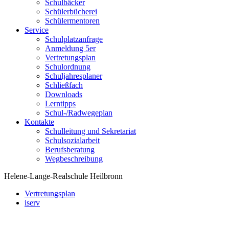
Schulbäcker
Schülerbücherei
Schülermentoren
Service
Schulplatzanfrage
Anmeldung 5er
Vertretungsplan
Schulordnung
Schuljahresplaner
Schließfach
Downloads
Lerntipps
Schul-/Radwegeplan
Kontakte
Schulleitung und Sekretariat
Schulsozialarbeit
Berufsberatung
Wegbeschreibung
Helene-Lange-Realschule Heilbronn
Vertretungsplan
iserv