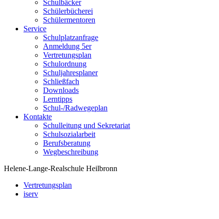
Schulbäcker
Schülerbücherei
Schülermentoren
Service
Schulplatzanfrage
Anmeldung 5er
Vertretungsplan
Schulordnung
Schuljahresplaner
Schließfach
Downloads
Lerntipps
Schul-/Radwegeplan
Kontakte
Schulleitung und Sekretariat
Schulsozialarbeit
Berufsberatung
Wegbeschreibung
Helene-Lange-Realschule Heilbronn
Vertretungsplan
iserv