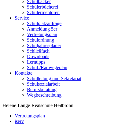
Schulbäcker
Schülerbücherei
Schülermentoren
Service
Schulplatzanfrage
Anmeldung 5er
Vertretungsplan
Schulordnung
Schuljahresplaner
Schließfach
Downloads
Lerntipps
Schul-/Radwegeplan
Kontakte
Schulleitung und Sekretariat
Schulsozialarbeit
Berufsberatung
Wegbeschreibung
Helene-Lange-Realschule Heilbronn
Vertretungsplan
iserv