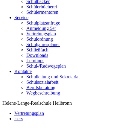
Schulbäcker
Schülerbücherei
Schülermentoren
Service
Schulplatzanfrage
Anmeldung 5er
Vertretungsplan
Schulordnung
Schuljahresplaner
Schließfach
Downloads
Lerntipps
Schul-/Radwegeplan
Kontakte
Schulleitung und Sekretariat
Schulsozialarbeit
Berufsberatung
Wegbeschreibung
Helene-Lange-Realschule Heilbronn
Vertretungsplan
iserv