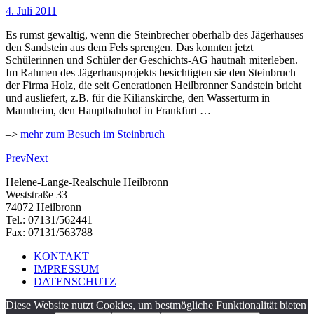
4. Juli 2011
Es rumst gewaltig, wenn die Steinbrecher oberhalb des Jägerhauses
den Sandstein aus dem Fels sprengen. Das konnten jetzt
Schülerinnen und Schüler der Geschichts-AG hautnah miterleben.
Im Rahmen des Jägerhausprojekts besichtigten sie den Steinbruch
der Firma Holz, die seit Generationen Heilbronner Sandstein bricht
und ausliefert, z.B. für die Kilianskirche, den Wasserturm in
Mannheim, den Hauptbahnhof in Frankfurt …
–>
mehr zum Besuch im Steinbruch
Prev
Next
Helene-Lange-Realschule Heilbronn
Weststraße 33
74072 Heilbronn
Tel.: 07131/562441
Fax: 07131/563788
KONTAKT
IMPRESSUM
DATENSCHUTZ
Diese Website nutzt Cookies, um bestmögliche Funktionalität bieten