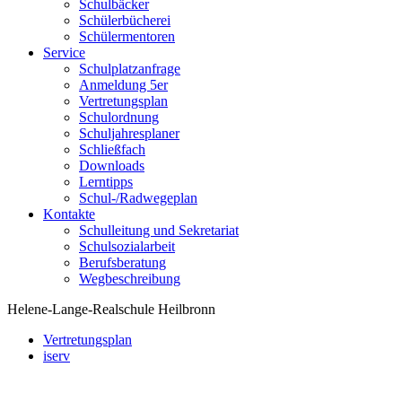
Schulbäcker
Schülerbücherei
Schülermentoren
Service
Schulplatzanfrage
Anmeldung 5er
Vertretungsplan
Schulordnung
Schuljahresplaner
Schließfach
Downloads
Lerntipps
Schul-/Radwegeplan
Kontakte
Schulleitung und Sekretariat
Schulsozialarbeit
Berufsberatung
Wegbeschreibung
Helene-Lange-Realschule Heilbronn
Vertretungsplan
iserv