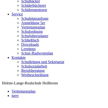
Schulbäcker
Schülerbücherei
Schülermentoren
Service
Schulplatzanfrage
Anmeldung 5er
Vertretungsplan
Schulordnung
Schuljahresplaner
Schließfach
Downloads
Lerntipps
Schul-/Radwegeplan
Kontakte
Schulleitung und Sekretariat
Schulsozialarbeit
Berufsberatung
Wegbeschreibung
Helene-Lange-Realschule Heilbronn
Vertretungsplan
iserv