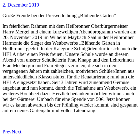
2. Dezember 2019
Große Freude bei der Preisverleihung „Blühende Gärten“
Im feierlichen Rahmen mit dem Heilbronner Oberbürgermeister
Harry Mergel und einem kurzweiligen Abendprogramm wurden am
20. November 2019 im Wilhelm-Maybach-Saal in der Heilbronner
Harmonie die Sieger des Wettbewerbs „Blühende Gärten in
Heilbronn“ geehrt. In der Kategorie Schulgärten durfte sich auch die
HELA über einen Preis freuen. Unsere Schule wurde an diesem
Abend von unserer Schulleiterin Frau Knapp und den Lehrerinnen
Frau Mechergui und Frau Steger vertreten, die sich in den
vergangenen Jahren mit zahlreichen, motivierten Schüler/Innen aus
unterschiedlichen Klassenstufen für die Renaturierung rund um die
HELA eingesetzt haben. Seit 3 Jahren wird zunehmend Gemüse
angebaut und nun kommt, durch die Teilnahme am Wettbewerb, ein
weiteres Hochbeet dazu. Herzlich bedanken möchten wir uns auch
bei der Gärtnerei Umbach für eine Spende von 50€. Jetzt können
wir es kaum abwarten bis der Frühling wieder kommt, sind gespannt
auf ein neues Gartenjahr und voller Tatendrang.
Prev
Next