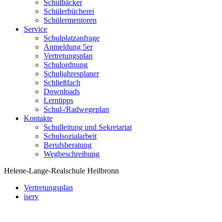
Schulbäcker
Schülerbücherei
Schülermentoren
Service
Schulplatzanfrage
Anmeldung 5er
Vertretungsplan
Schulordnung
Schuljahresplaner
Schließfach
Downloads
Lerntipps
Schul-/Radwegeplan
Kontakte
Schulleitung und Sekretariat
Schulsozialarbeit
Berufsberatung
Wegbeschreibung
Helene-Lange-Realschule Heilbronn
Vertretungsplan
iserv