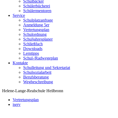
Schulbäcker
Schülerbücherei
Schülermentoren
Service
Schulplatzanfrage
Anmeldung 5er
Vertretungsplan
Schulordnung
Schuljahresplaner
Schließfach
Downloads
Lerntipps
Schul-/Radwegeplan
Kontakte
Schulleitung und Sekretariat
Schulsozialarbeit
Berufsberatung
Wegbeschreibung
Helene-Lange-Realschule Heilbronn
Vertretungsplan
iserv