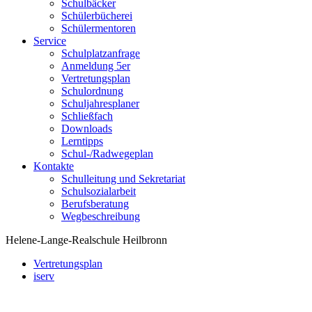
Schulbäcker
Schülerbücherei
Schülermentoren
Service
Schulplatzanfrage
Anmeldung 5er
Vertretungsplan
Schulordnung
Schuljahresplaner
Schließfach
Downloads
Lerntipps
Schul-/Radwegeplan
Kontakte
Schulleitung und Sekretariat
Schulsozialarbeit
Berufsberatung
Wegbeschreibung
Helene-Lange-Realschule Heilbronn
Vertretungsplan
iserv