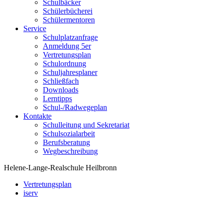
Schulbäcker
Schülerbücherei
Schülermentoren
Service
Schulplatzanfrage
Anmeldung 5er
Vertretungsplan
Schulordnung
Schuljahresplaner
Schließfach
Downloads
Lerntipps
Schul-/Radwegeplan
Kontakte
Schulleitung und Sekretariat
Schulsozialarbeit
Berufsberatung
Wegbeschreibung
Helene-Lange-Realschule Heilbronn
Vertretungsplan
iserv