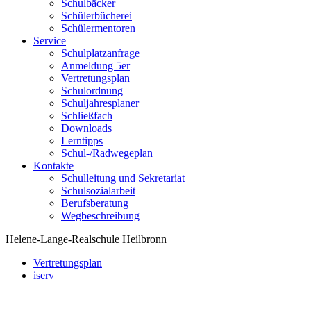
Schulbäcker
Schülerbücherei
Schülermentoren
Service
Schulplatzanfrage
Anmeldung 5er
Vertretungsplan
Schulordnung
Schuljahresplaner
Schließfach
Downloads
Lerntipps
Schul-/Radwegeplan
Kontakte
Schulleitung und Sekretariat
Schulsozialarbeit
Berufsberatung
Wegbeschreibung
Helene-Lange-Realschule Heilbronn
Vertretungsplan
iserv