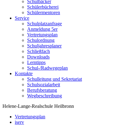
Schulbäcker
Schülerbücherei
Schülermentoren
Service
Schulplatzanfrage
Anmeldung 5er
Vertretungsplan
Schulordnung
Schuljahresplaner
Schließfach
Downloads
Lerntipps
Schul-/Radwegeplan
Kontakte
Schulleitung und Sekretariat
Schulsozialarbeit
Berufsberatung
Wegbeschreibung
Helene-Lange-Realschule Heilbronn
Vertretungsplan
iserv