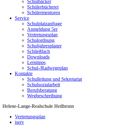
Schulbäcker
Schülerbücherei
Schülermentoren
Service
Schulplatzanfrage
Anmeldung 5er
Vertretungsplan
Schulordnung
Schuljahresplaner
Schließfach
Downloads
Lerntipps
Schul-/Radwegeplan
Kontakte
Schulleitung und Sekretariat
Schulsozialarbeit
Berufsberatung
Wegbeschreibung
Helene-Lange-Realschule Heilbronn
Vertretungsplan
iserv