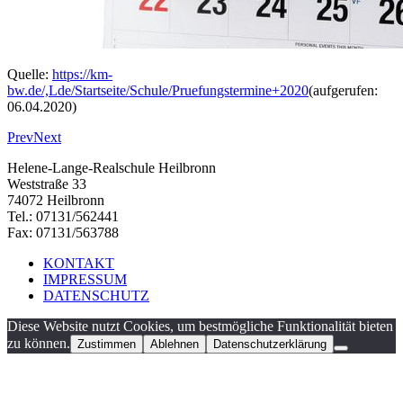
Quelle:
https://km-
bw.de/,Lde/Startseite/Schule/Pruefungstermine+2020
(aufgerufen:
06.04.2020)
Prev
Next
Helene-Lange-Realschule Heilbronn
Weststraße 33
74072 Heilbronn
Tel.: 07131/562441
Fax: 07131/563788
KONTAKT
IMPRESSUM
DATENSCHUTZ
Diese Website nutzt Cookies, um bestmögliche Funktionalität bieten
zu können.
Zustimmen
Ablehnen
Datenschutzerklärung