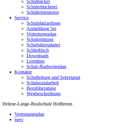
Schulbäcker
Schülerbücherei
Schülermentoren
Service
Schulplatzanfrage
Anmeldung 5er
Vertretungsplan
Schulordnung
Schuljahresplaner
Schließfach
Downloads
Lerntipps
Schul-/Radwegeplan
Kontakte
Schulleitung und Sekretariat
Schulsozialarbeit
Berufsberatung
Wegbeschreibung
Helene-Lange-Realschule Heilbronn
Vertretungsplan
iserv