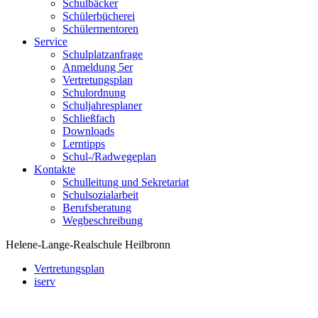
Schulbäcker
Schülerbücherei
Schülermentoren
Service
Schulplatzanfrage
Anmeldung 5er
Vertretungsplan
Schulordnung
Schuljahresplaner
Schließfach
Downloads
Lerntipps
Schul-/Radwegeplan
Kontakte
Schulleitung und Sekretariat
Schulsozialarbeit
Berufsberatung
Wegbeschreibung
Helene-Lange-Realschule Heilbronn
Vertretungsplan
iserv