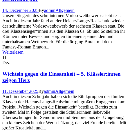
14. Dezember 2025
By
admin
Allgemein
Unsere Siegerin des schulinternen Vorlesewettbewerbs steht fest.
Auch in diesem Jahr fand an der Helene-Lange-Realschule wieder
der schulinterne Vorlesewettbewerb der sechsten Klassen statt. Die
drei Klassensieger*innen aus den Klassen 6a, 6b und 6c stellten ihr
Können unter Beweis und sorgten für einen spannenden und
unterhaltsamen Wettbewerb. Für die 6c ging Burak mit dem
Fantasy-Roman Eragon...
Weiterlesen
11
Dez
Wichteln gegen die Einsamkeit – 5. Klässler:innen
zeigen Herz
11. Dezember 2025
By
admin
Allgemein
Auch in diesem Schuljahr haben sich die Ethikgruppen der fünften
Klassen der Helene-Lange-Realschule mit großem Engagement am
Projekt „Wichteln gegen die Einsamkeit“ beteiligt. Bereits zum
zweiten Mal in Folge gestalten die Schüler:innen liebevolle
Überraschungen für Seniorinnen und Senioren aus der Umgebung –
ein kleines Zeichen der Wertschätzung, das viel Freude bereitet. Mit
großer Kreativität und...